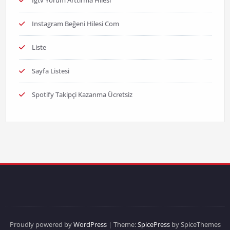
Igtv Yorum Arttırma Hilesi
Instagram Beğeni Hilesi Com
Liste
Sayfa Listesi
Spotify Takipçi Kazanma Ücretsiz
Proudly powered by
WordPress
| Theme:
SpicePress
by SpiceThemes