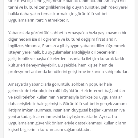
sınır ötesi ilişkilerin gelişmesine olanak tanımaktadır. Amasya'nın
tarihi ve kültürel zenginliklerine ilgi duyan turistler, şehirdeki yerel
halkla daha yakın temas kurmak için görüntülü sohbet
uygulamalarını tercih etmektedir.
Yabancılarla görüntülü sohbetin Amasya'da hızla yayılmasının bir
diğer nedeni ise dil öğrenme ve kültürel değişim fırsatlarıdır.
İngilizce, Almanca, Fransızca gibi yaygın yabancı dilleri öğrenmek
isteyen yerel halk, bu uygulamalar aracılığıyla dil becerilerini
geliştirebilir ve başka ülkelerden insanlarla iletişim kurarak farklı
kültürleri deneyimleyebilir. Bu şekilde, hem kişisel hem de
profesyonel anlamda kendilerini geliştirme imkanına sahip olurlar.
Amasya'da yabancılarla görüntülü sohbetin popüler hale
gelmesinde teknolojinin rolü büyüktür. Hızlı internet bağlantıları
ve akıllı telefon kullanımının artmasıyla birlikte bu uygulamalar
daha erişilebilir hale gelmiştir. Görüntülü sohbetin gerçek zamanlı
iletişim imkanı sunması, insanların duygusal bağlar kurmasını ve
yeni arkadaşlıklar edinmesini kolaylaştırmaktadır. Ayrıca, bu
uygulamaların güvenlik önlemleriyle desteklenmesi, kullanıcıların
kişisel bilgilerinin korunmasını sağlamaktadır.