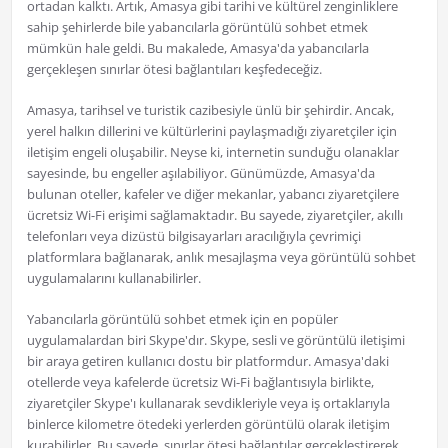
ortadan kalktı. Artık, Amasya gibi tarihi ve kültürel zenginliklere
sahip şehirlerde bile yabancılarla görüntülü sohbet etmek
mümkün hale geldi. Bu makalede, Amasya'da yabancılarla
gerçekleşen sınırlar ötesi bağlantıları keşfedeceğiz.
Amasya, tarihsel ve turistik cazibesiyle ünlü bir şehirdir. Ancak,
yerel halkın dillerini ve kültürlerini paylaşmadığı ziyaretçiler için
iletişim engeli oluşabilir. Neyse ki, internetin sunduğu olanaklar
sayesinde, bu engeller aşılabiliyor. Günümüzde, Amasya'da
bulunan oteller, kafeler ve diğer mekanlar, yabancı ziyaretçilere
ücretsiz Wi-Fi erişimi sağlamaktadır. Bu sayede, ziyaretçiler, akıllı
telefonları veya dizüstü bilgisayarları aracılığıyla çevrimiçi
platformlara bağlanarak, anlık mesajlaşma veya görüntülü sohbet
uygulamalarını kullanabilirler.
Yabancılarla görüntülü sohbet etmek için en popüler
uygulamalardan biri Skype'dır. Skype, sesli ve görüntülü iletişimi
bir araya getiren kullanıcı dostu bir platformdur. Amasya'daki
otellerde veya kafelerde ücretsiz Wi-Fi bağlantısıyla birlikte,
ziyaretçiler Skype'ı kullanarak sevdikleriyle veya iş ortaklarıyla
binlerce kilometre ötedeki yerlerden görüntülü olarak iletişim
kurabilirler. Bu sayede, sınırlar ötesi bağlantılar gerçekleştirerek