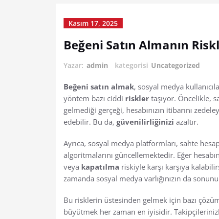
Kasım 17, 2025
Beğeni Satın Almanın Riskl
Yazar:
admin
kategorisi
Uncategorized
Beğeni satın almak
, sosyal medya kullanıcıl
yöntem bazı ciddi
riskler
taşıyor. Öncelikle, s
gelmediği gerçeği, hesabınızın itibarını zedele
edebilir. Bu da,
güvenilirliğinizi
azaltır.
Ayrıca, sosyal medya platformları, sahte hesapl
algoritmalarını güncellemektedir. Eğer hesabınız 
veya
kapatılma
riskiyle karşı karşıya kalabil
zamanda sosyal medya varlığınızın da sonunu g
Bu risklerin üstesinden gelmek için bazı çözüm
büyütmek her zaman en iyisidir. Takipçilerini