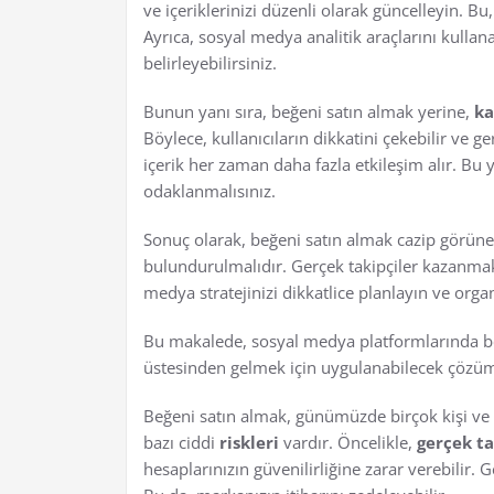
ve içeriklerinizi düzenli olarak güncelleyin. Bu
Ayrıca, sosyal medya analitik araçlarını kullanar
belirleyebilirsiniz.
Bunun yanı sıra, beğeni satın almak yerine,
k
Böylece, kullanıcıların dikkatini çekebilir ve g
içerik her zaman daha fazla etkileşim alır. Bu y
odaklanmalısınız.
Sonuç olarak, beğeni satın almak cazip görüneb
bulundurulmalıdır. Gerçek takipçiler kazanmak
medya stratejinizi dikkatlice planlayın ve or
Bu makalede, sosyal medya platformlarında beğe
üstesinden gelmek için uygulanabilecek çözüml
Beğeni satın almak, günümüzde birçok kişi ve i
bazı ciddi
riskleri
vardır. Öncelikle,
gerçek ta
hesaplarınızın güvenilirliğine zarar verebilir. G