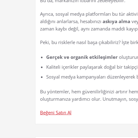
Bu da, markanızın itibarını zedeleyebilir.
Ayrıca, sosyal medya platformları bu tür aktivit
aldığını anlarlarsa, hesabınızı
askıya alma
vey
zaman kaybı değil, aynı zamanda maddi kayıpla
Peki, bu risklerle nasıl başa çıkabiliriz? İşte bir
Gerçek ve organik etkileşimler
oluşturun
Kaliteli içerikler paylaşarak doğal bir takipçi
Sosyal medya kampanyaları düzenleyerek beğ
Bu yöntemler, hem güvenilirliğinizi artırır he
oluşturmanıza yardımcı olur. Unutmayın, sos
Beğeni Satın Al