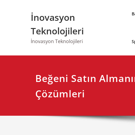
Skip
to
B
İnovasyon
content
Teknolojileri
İnovasyon Teknolojileri
S
Beğeni Satın Almanın
Çözümleri