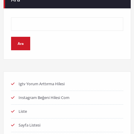
Ara
Igtv Yorum Arttırma Hilesi
Instagram Beğeni Hilesi Com
Liste
Sayfa Listesi