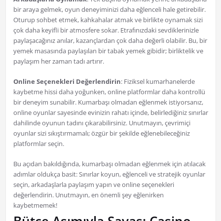
bir araya gelmek, oyun deneyiminizi daha eğlenceli hale getirebilir.
Oturup sohbet etmek, kahkahalar atmak ve birlikte oynamak sizi
çok daha keyifli bir atmosfere sokar. Etrafınızdaki sevdiklerinizle
paylaşacağınız anılar, kazançlardan çok daha değerli olabilir. Bu, bir
yemek masasında paylaşılan bir tabak yemek gibidir; birliktelik ve
paylaşım her zaman tadı artırır.
Online Seçenekleri Değerlendirin
: Fiziksel kumarhanelerde
kaybetme hissi daha yoğunken, online platformlar daha kontrollü
bir deneyim sunabilir. Kumarbaşı olmadan eğlenmek istiyorsanız,
online oyunlar sayesinde evinizin rahatı içinde, belirlediğiniz sınırlar
dahilinde oyunun tadını çıkarabilirsiniz. Unutmayın, çevrimiçi
oyunlar sizi sıkıştırmamalı; özgür bir şekilde eğlenebileceğiniz
platformlar seçin.
Bu açıdan bakıldığında, kumarbaşı olmadan eğlenmek için atılacak
adımlar oldukça basit: Sınırlar koyun, eğlenceli ve stratejik oyunlar
seçin, arkadaşlarla paylaşım yapın ve online seçenekleri
değerlendirin. Unutmayın, en önemli şey eğlenirken
kaybetmemek!