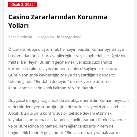
Ocak 3, 2025
Casino Zararlarından Korunma
Yolları
Yazar:
admin
kategorisi
Uncategorized
Öncelikle, bütçe oluşturmak her şeyin başıdır. Kumar oynamaya
başlamadan önce, harcayabileceğiniz veya kaybedebileceğiniz bir
miktar belirleyin. Bu sınırı geçmemek, yalnızca cüzdanınızı
korumakla kalmaz, aynı zamanda zihinsel sağlığınızı da korur.
Günün sonunda kaybettiğinizde ya da yatırdığınız depozito
tükendiğinde, “Bir daha deneyim” demek yerine durumu
kabullenmek, serin kanlı kalmanıza yardımcı olur.
Duygusal dengeyi sağlamak da oldukça önemlidir. Kumar, heyecan
verici bir deneyim sunduğu için adrenalin seviyenizi yükseltebilir.
Ancak, bu durumu kontrolsüz bir şekilde devam ettirmek,
kayıplarla sonuçlanabilir. Kendinize belirli zaman dilimleri tanımak
ve bu süre içinde oynamak, hem eğlencenizi artırır hem de
bağımsızlık hissinizi güçlendirir. “Bir saat daha oynamak zararlı