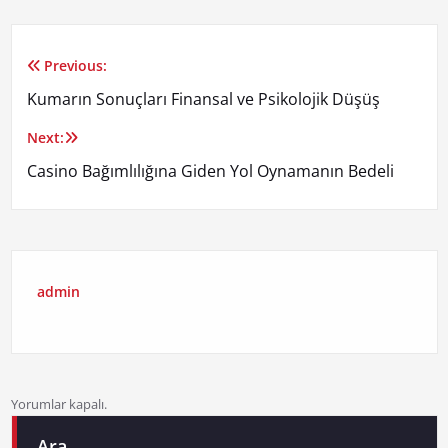
Previous:
Yazı
Kumarın Sonuçları Finansal ve Psikolojik Düşüş
gezinmesi
Next:
Casino Bağımlılığına Giden Yol Oynamanın Bedeli
admin
Yorumlar kapalı.
Ara