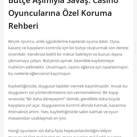
Bütçe Aşımıyla Savaş: Casino
Oyuncularına Özel Koruma
Rehberi
Birçok oyuncu, anlık içgüdülerine kapılarak oyuna dalar. Oysa,
kazanç ve kayıpların kontrolü için bir bütçe oluşturmak son derece
önemlidir. Kendinize belirli bir miktar belirleyin ve bunun dışına
çıkmamaya çalışın. Bütçenizi aşmak, kesinlikle kaybetmeye
mahkûm edilmektir. Unutmayın, casino eğlence için tasarlanmıştır;
bu nedenle eğlencenizi kaçırmayın.
Kaybettiğinizde, duygusal tepkiler vermek kaçınılmazdır. Ancak bu
duyguların sizi yönlendirmesine izin vermemelisiniz. Bir kayıp
sırasında “Bir daha deneyeyim!” demek, genellikle daha büyük
kayıplara yol açar. Duygularınızı kontrol altında tutmak, kazanma
ihtimalinizi artırır. Yani, kaybettiğinizde sakin kalmak ve oyun
masasından uzaklaşmak en iyisi.
Hangi oyunların sizi daha fazla heyecanlandırdığını biliyor