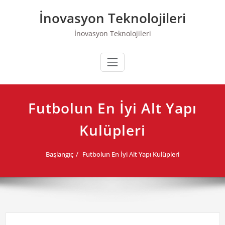
Skip
İnovasyon Teknolojileri
to
content
İnovasyon Teknolojileri
Futbolun En İyi Alt Yapı
Kulüpleri
Başlangıç
Futbolun En İyi Alt Yapı Kulüpleri