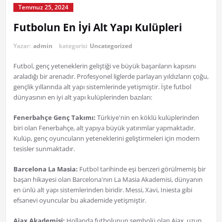
Temmuz 25, 2024
Futbolun En İyi Alt Yapı Kulüpleri
Yazar:
admin
kategorisi
Uncategorized
Futbol, genç yeteneklerin geliştiği ve büyük başarıların kapısını
araladığı bir arenadır. Profesyonel liglerde parlayan yıldızların çoğu,
gençlik yıllarında alt yapı sistemlerinde yetişmiştir. İşte futbol
dünyasının en iyi alt yapı kulüplerinden bazıları:
Fenerbahçe Genç Takımı:
Türkiye'nin en köklü kulüplerinden
biri olan Fenerbahçe, alt yapıya büyük yatırımlar yapmaktadır.
Kulüp, genç oyuncuların yeteneklerini geliştirmeleri için modern
tesisler sunmaktadır.
Barcelona La Masia:
Futbol tarihinde eşi benzeri görülmemiş bir
başarı hikayesi olan Barcelona'nın La Masia Akademisi, dünyanın
en ünlü alt yapı sistemlerinden biridir. Messi, Xavi, Iniesta gibi
efsanevi oyuncular bu akademide yetişmiştir.
Ajax Akademisi:
Hollanda futbolunun sembolü olan Ajax, uzun