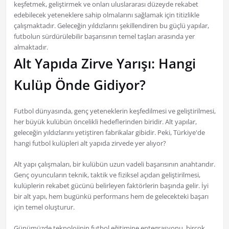
keşfetmek, geliştirmek ve onları uluslararası düzeyde rekabet
edebilecek yeteneklere sahip olmalarını sağlamak için titizlikle
çalışmaktadır. Geleceğin yıldızlarını şekillendiren bu güçlü yapılar,
futbolun sürdürülebilir başarısının temel taşları arasında yer
almaktadır.
Alt Yapıda Zirve Yarışı: Hangi
Kulüp Önde Gidiyor?
Futbol dünyasında, genç yeteneklerin keşfedilmesi ve geliştirilmesi,
her büyük kulübün öncelikli hedeflerinden biridir. Alt yapılar,
geleceğin yıldızlarını yetiştiren fabrikalar gibidir. Peki, Türkiye'de
hangi futbol kulüpleri alt yapıda zirvede yer alıyor?
Alt yapı çalışmaları, bir kulübün uzun vadeli başarısının anahtarıdır.
Genç oyuncuların teknik, taktik ve fiziksel açıdan geliştirilmesi,
kulüplerin rekabet gücünü belirleyen faktörlerin başında gelir. İyi
bir alt yapı, hem bugünkü performans hem de gelecekteki başarı
için temel oluşturur.
Günümüzde teknolojinin futbol eğitimine entegrasyonu, birçok