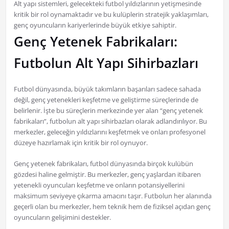
Alt yapı sistemleri, gelecekteki futbol yıldızlarının yetişmesinde
kritik bir rol oynamaktadır ve bu kulüplerin stratejik yaklaşımları,
genç oyuncuların kariyerlerinde büyük etkiye sahiptir.
Genç Yetenek Fabrikaları:
Futbolun Alt Yapı Sihirbazları
Futbol dünyasında, büyük takımların başarıları sadece sahada
değil, genç yetenekleri keşfetme ve geliştirme süreçlerinde de
belirlenir. İşte bu süreçlerin merkezinde yer alan “genç yetenek
fabrikaları”, futbolun alt yapı sihirbazları olarak adlandırılıyor. Bu
merkezler, geleceğin yıldızlarını keşfetmek ve onları profesyonel
düzeye hazırlamak için kritik bir rol oynuyor.
Genç yetenek fabrikaları, futbol dünyasında birçok kulübün
gözdesi haline gelmiştir. Bu merkezler, genç yaşlardan itibaren
yetenekli oyuncuları keşfetme ve onların potansiyellerini
maksimum seviyeye çıkarma amacını taşır. Futbolun her alanında
geçerli olan bu merkezler, hem teknik hem de fiziksel açıdan genç
oyuncuların gelişimini destekler.