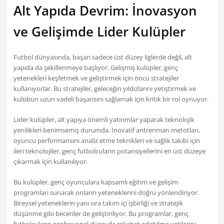
Alt Yapıda Devrim: İnovasyon
ve Gelişimde Lider Kulüpler
Futbol dünyasında, başarı sadece üst düzey liglerde değil, alt
yapıda da şekillenmeye başlıyor. Gelişmiş kulüpler, genç
yetenekleri keşfetmek ve geliştirmek için öncü stratejiler
kullanıyorlar. Bu stratejiler, geleceğin yıldızlarını yetiştirmek ve
kulübün uzun vadeli başarısını sağlamak için kritik bir rol oynuyor.
Lider kulüpler, alt yapıya önemli yatırımlar yaparak teknolojik
yenilikleri benimsemiş durumda. İnovatif antrenman metotları,
oyuncu performansını analiz etme teknikleri ve sağlık takibi için
ileri teknolojiler, genç futbolcuların potansiyellerini en üst düzeye
çıkarmak için kullanılıyor.
Bu kulüpler, genç oyunculara kapsamlı eğitim ve gelişim
programları sunarak onların yeteneklerini doğru yönlendiriyor.
Bireysel yeteneklerin yanı sıra takım içi işbirliği ve stratejik
düşünme gibi beceriler de geliştiriliyor. Bu programlar, genç