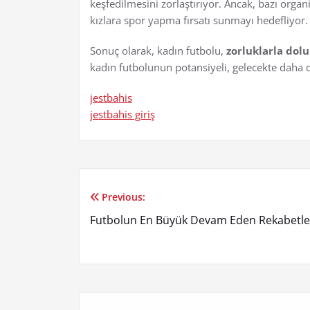
keşfedilmesini zorlaştırıyor. Ancak, bazı org
kızlara spor yapma fırsatı sunmayı hedefliyor.
Sonuç olarak, kadın futbolu,
zorluklarla dolu
kadın futbolunun potansiyeli, gelecekte daha d
jestbahis
jestbahis giriş
Previous:
Yazı
Futbolun En Büyük Devam Eden Rekabetle
gezinmesi