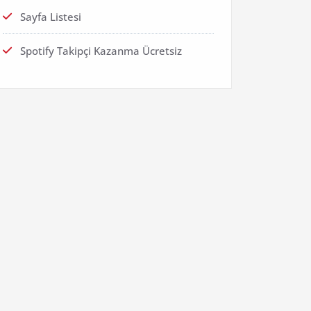
Sayfa Listesi
Spotify Takipçi Kazanma Ücretsiz