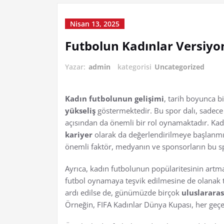
Nisan 13, 2025
Futbolun Kadınlar Versiyo
Yazar:
admin
kategorisi
Uncategorized
Kadın futbolunun gelişimi
, tarih boyunca b
yükseliş
göstermektedir. Bu spor dalı, sadece 
açısından da önemli bir rol oynamaktadır. Kadın
kariyer
olarak da değerlendirilmeye başlanmış
önemli faktör, medyanın ve sponsorların bu spo
Ayrıca, kadın futbolunun popülaritesinin artm
futbol oynamaya teşvik edilmesine de olanak 
ardı edilse de, günümüzde birçok
uluslarara
Örneğin, FIFA Kadınlar Dünya Kupası, her geçen