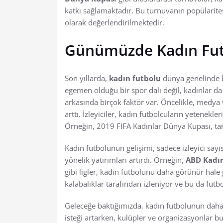
katkı sağlamaktadır. Bu turnuvanın popülaritesi
olarak değerlendirilmektedir.
Günümüzde Kadın Fu
Son yıllarda,
kadın futbolu
dünya genelinde 
egemen olduğu bir spor dalı değil, kadınlar da 
arkasında birçok faktör var. Öncelikle, medya
arttı. İzleyiciler, kadın futbolcuların yetenekl
Örneğin, 2019 FIFA Kadınlar Dünya Kupası, tari
Kadın futbolunun gelişimi, sadece izleyici sayıs
yönelik yatırımları artırdı. Örneğin,
ABD Kadın
gibi ligler, kadın futbolunu daha görünür hale
kalabalıklar tarafından izleniyor ve bu da futbo
Geleceğe baktığımızda, kadın futbolunun daha
isteği artarken, kulüpler ve organizasyonlar 