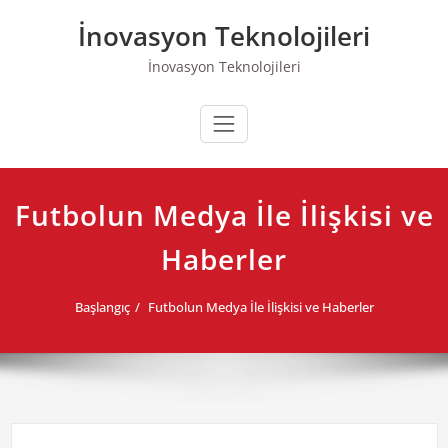
Skip
İnovasyon Teknolojileri
to
content
İnovasyon Teknolojileri
Futbolun Medya İle İlişkisi ve
Haberler
Başlangıç
Futbolun Medya İle İlişkisi ve Haberler