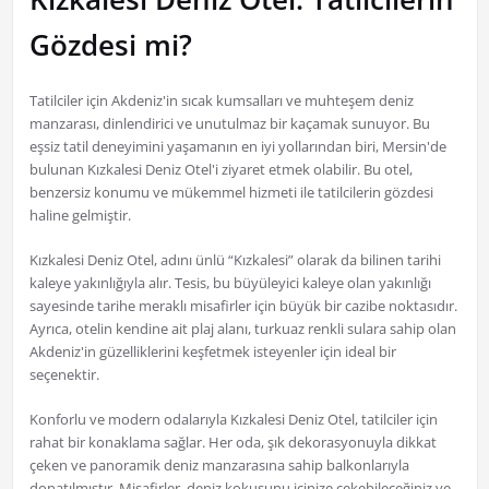
Gözdesi mi?
Tatilciler için Akdeniz'in sıcak kumsalları ve muhteşem deniz
manzarası, dinlendirici ve unutulmaz bir kaçamak sunuyor. Bu
eşsiz tatil deneyimini yaşamanın en iyi yollarından biri, Mersin'de
bulunan Kızkalesi Deniz Otel'i ziyaret etmek olabilir. Bu otel,
benzersiz konumu ve mükemmel hizmeti ile tatilcilerin gözdesi
haline gelmiştir.
Kızkalesi Deniz Otel, adını ünlü “Kızkalesi” olarak da bilinen tarihi
kaleye yakınlığıyla alır. Tesis, bu büyüleyici kaleye olan yakınlığı
sayesinde tarihe meraklı misafirler için büyük bir cazibe noktasıdır.
Ayrıca, otelin kendine ait plaj alanı, turkuaz renkli sulara sahip olan
Akdeniz'in güzelliklerini keşfetmek isteyenler için ideal bir
seçenektir.
Konforlu ve modern odalarıyla Kızkalesi Deniz Otel, tatilciler için
rahat bir konaklama sağlar. Her oda, şık dekorasyonuyla dikkat
çeken ve panoramik deniz manzarasına sahip balkonlarıyla
donatılmıştır. Misafirler, deniz kokusunu içinize çekebileceğiniz ve