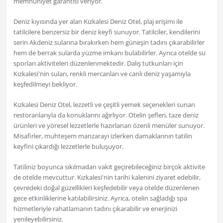
memnuniyet garantisi veriyor.
Deniz kıyısında yer alan Kızkalesi Deniz Otel, plaj erişimi ile
tatilcilere benzersiz bir deniz keyfi sunuyor. Tatilciler, kendilerini
serin Akdeniz sularına bırakırken hem güneşin tadını çıkarabilirler
hem de berrak sularda yüzme imkanı bulabilirler. Ayrıca otelde su
sporları aktiviteleri düzenlenmektedir. Dalış tutkunları için
Kızkalesi'nin suları, renkli mercanları ve canlı deniz yaşamıyla
keşfedilmeyi bekliyor.
Kızkalesi Deniz Otel, lezzetli ve çeşitli yemek seçenekleri sunan
restoranlarıyla da konuklarını ağırlıyor. Otelin şefleri, taze deniz
ürünleri ve yöresel lezzetlerle hazırlanan özenli menüler sunuyor.
Misafirler, muhteşem manzarayı izlerken damaklarının tatilin
keyfini çıkardığı lezzetlerle buluşuyor.
Tatiliniz boyunca sıkılmadan vakit geçirebileceğiniz birçok aktivite
de otelde mevcuttur. Kızkalesi'nin tarihi kalenini ziyaret edebilir,
çevredeki doğal güzellikleri keşfedebilir veya otelde düzenlenen
gece etkinliklerine katılabilirsiniz. Ayrıca, otelin sağladığı spa
hizmetleriyle rahatlamanın tadını çıkarabilir ve enerjinizi
yenileyebilirsiniz.