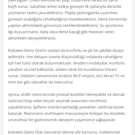
yakınlığıdır. Otelin kendine ait plajı, misafirlere harika bir deniz
keyfi sunar. Sabahları erken kalkıp güneşin ilk ışıklarıyla denizde
yüzmenin tadını çıkarabilirsiniz. Plajda şezlonglarda uzanırken
güneşin sıcaklığıyla rahatladığınızı hissedeceksiniz. Deniz kenarında
yapılan aktivitelerle gününüzü renklendirebilirsiniz. Su sporlarına
ilgi duyuyorsanız, dalış veya deniz kayağı gibi heyecan verici
aktiviteleri deneyebilirsiniz.
Kızkalesi Deniz Otel'in odaları da konforlu ve şık bir şekilde dizayn
edilmiştir. Her detayın özenle düşünüldüğü odalarda rahatlığınız
için her türlü olanak bulunmaktadır. Modern mobilyalar, konforlu
yataklar ve özel balkonlar, sizlere rahat bir konaklama imkanı
sunar. Odaların tamamında ücretsiz Wi-Fi erişimi, düz ekran TV ve
mini bar gibi olanaklar da mevcuttur.
Ayrıca, otelin restoranında yöresel lezzetleri deneyebilir ve damak
tadınıza hitap eden birçok seçenek arasından tercihinizi
yapabilirsiniz. Şeflerin özenle hazırladığı yemekler, tatilinize lezzet
katacak. Restoranın muhteşem manzarasıyla birleşen bu lezzetler,
unutulmaz bir gastronomik deneyim yaşamanızı sağlayacak.
Kızkalesi Deniz Otel, benzersiz denize sıfır konumu, mükemmel