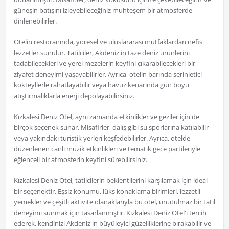
güneşin batışını izleyebileceğiniz muhteşem bir atmosferde
dinlenebilirler.
Otelin restoranında, yöresel ve uluslararası mutfaklardan nefis
lezzetler sunulur. Tatilciler, Akdeniz'in taze deniz ürünlerini
tadabilecekleri ve yerel mezelerin keyfini çıkarabilecekleri bir
ziyafet deneyimi yaşayabilirler. Ayrıca, otelin barında serinletici
kokteyllerle rahatlayabilir veya havuz kenarında gün boyu
atıştırmalıklarla enerji depolayabilirsiniz.
Kızkalesi Deniz Otel, aynı zamanda etkinlikler ve geziler için de
birçok seçenek sunar. Misafirler, dalış gibi su sporlarına katılabilir
veya yakındaki turistik yerleri keşfedebilirler. Ayrıca, otelde
düzenlenen canlı müzik etkinlikleri ve tematik gece partileriyle
eğlenceli bir atmosferin keyfini sürebilirsiniz.
Kızkalesi Deniz Otel, tatilcilerin beklentilerini karşılamak için ideal
bir seçenektir. Eşsiz konumu, lüks konaklama birimleri, lezzetli
yemekler ve çeşitli aktivite olanaklarıyla bu otel, unutulmaz bir tatil
deneyimi sunmak için tasarlanmıştır. Kızkalesi Deniz Otel'i tercih
ederek, kendinizi Akdeniz'in büyüleyici güzelliklerine bırakabilir ve