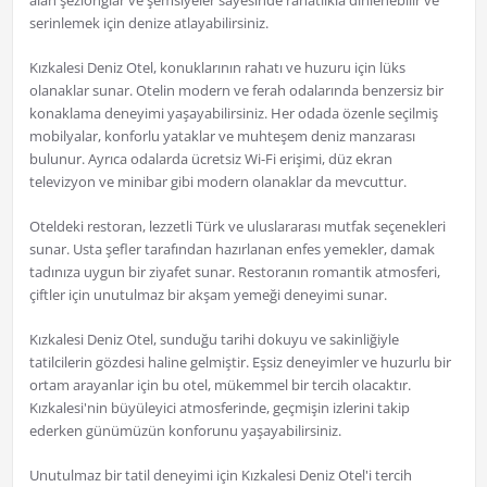
alan şezlonglar ve şemsiyeler sayesinde rahatlıkla dinlenebilir ve
serinlemek için denize atlayabilirsiniz.
Kızkalesi Deniz Otel, konuklarının rahatı ve huzuru için lüks
olanaklar sunar. Otelin modern ve ferah odalarında benzersiz bir
konaklama deneyimi yaşayabilirsiniz. Her odada özenle seçilmiş
mobilyalar, konforlu yataklar ve muhteşem deniz manzarası
bulunur. Ayrıca odalarda ücretsiz Wi-Fi erişimi, düz ekran
televizyon ve minibar gibi modern olanaklar da mevcuttur.
Oteldeki restoran, lezzetli Türk ve uluslararası mutfak seçenekleri
sunar. Usta şefler tarafından hazırlanan enfes yemekler, damak
tadınıza uygun bir ziyafet sunar. Restoranın romantik atmosferi,
çiftler için unutulmaz bir akşam yemeği deneyimi sunar.
Kızkalesi Deniz Otel, sunduğu tarihi dokuyu ve sakinliğiyle
tatilcilerin gözdesi haline gelmiştir. Eşsiz deneyimler ve huzurlu bir
ortam arayanlar için bu otel, mükemmel bir tercih olacaktır.
Kızkalesi'nin büyüleyici atmosferinde, geçmişin izlerini takip
ederken günümüzün konforunu yaşayabilirsiniz.
Unutulmaz bir tatil deneyimi için Kızkalesi Deniz Otel'i tercih