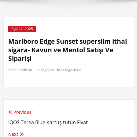
Eylül 2, 2025
Marlboro Edge Sunset superslim ithal
sigara- Kavun ve Mentol Satışı Ve
Siparişi
Yazar:
admin
kategorisi
Uncategorized
Previous:
Yazı
IQOS Terea Blue Kartuş tütün Fiyat
gezinmesi
Next: