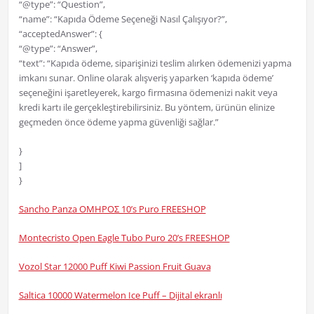
“@type”: “Question”,
“name”: “Kapıda Ödeme Seçeneği Nasıl Çalışıyor?”,
“acceptedAnswer”: {
“@type”: “Answer”,
“text”: “Kapıda ödeme, siparişinizi teslim alırken ödemenizi yapma
imkanı sunar. Online olarak alışveriş yaparken ‘kapıda ödeme’
seçeneğini işaretleyerek, kargo firmasına ödemenizi nakit veya
kredi kartı ile gerçekleştirebilirsiniz. Bu yöntem, ürünün elinize
geçmeden önce ödeme yapma güvenliği sağlar.”
}
]
}
Sancho Panza OMHPOΣ 10’s Puro FREESHOP
Montecristo Open Eagle Tubo Puro 20’s FREESHOP
Vozol Star 12000 Puff Kiwi Passion Fruit Guava
Saltica 10000 Watermelon Ice Puff – Dijital ekranlı