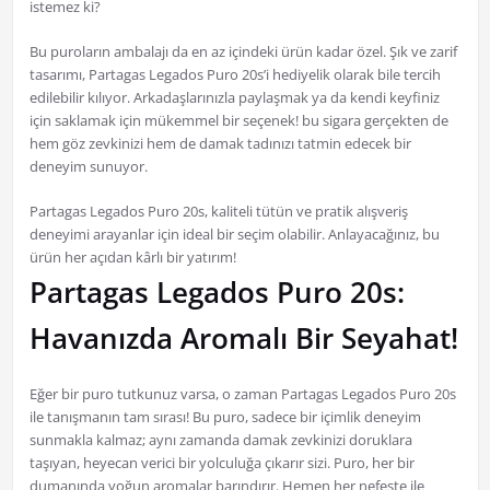
istemez ki?
Bu puroların ambalajı da en az içindeki ürün kadar özel. Şık ve zarif
tasarımı, Partagas Legados Puro 20s’i hediyelik olarak bile tercih
edilebilir kılıyor. Arkadaşlarınızla paylaşmak ya da kendi keyfiniz
için saklamak için mükemmel bir seçenek! bu sigara gerçekten de
hem göz zevkinizi hem de damak tadınızı tatmin edecek bir
deneyim sunuyor.
Partagas Legados Puro 20s, kaliteli tütün ve pratik alışveriş
deneyimi arayanlar için ideal bir seçim olabilir. Anlayacağınız, bu
ürün her açıdan kârlı bir yatırım!
Partagas Legados Puro 20s:
Havanızda Aromalı Bir Seyahat!
Eğer bir puro tutkunuz varsa, o zaman Partagas Legados Puro 20s
ile tanışmanın tam sırası! Bu puro, sadece bir içimlik deneyim
sunmakla kalmaz; aynı zamanda damak zevkinizi doruklara
taşıyan, heyecan verici bir yolculuğa çıkarır sizi. Puro, her bir
dumanında yoğun aromalar barındırır. Hemen her nefeste ile