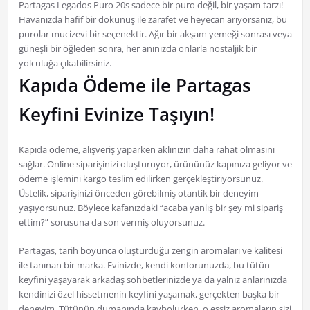
Partagas Legados Puro 20s sadece bir puro değil, bir yaşam tarzı!
Havanızda hafif bir dokunuş ile zarafet ve heyecan arıyorsanız, bu
purolar mucizevi bir seçenektir. Ağır bir akşam yemeği sonrası veya
güneşli bir öğleden sonra, her anınızda onlarla nostaljik bir
yolculuğa çıkabilirsiniz.
Kapıda Ödeme ile Partagas
Keyfini Evinize Taşıyın!
Kapıda ödeme, alışveriş yaparken aklınızın daha rahat olmasını
sağlar. Online siparişinizi oluşturuyor, ürününüz kapınıza geliyor ve
ödeme işlemini kargo teslim edilirken gerçekleştiriyorsunuz.
Üstelik, siparişinizi önceden görebilmiş otantik bir deneyim
yaşıyorsunuz. Böylece kafanızdaki “acaba yanlış bir şey mi sipariş
ettim?” sorusuna da son vermiş oluyorsunuz.
Partagas, tarih boyunca oluşturduğu zengin aromaları ve kalitesi
ile tanınan bir marka. Evinizde, kendi konforunuzda, bu tütün
keyfini yaşayarak arkadaş sohbetlerinizde ya da yalnız anlarınızda
kendinizi özel hissetmenin keyfini yaşamak, gerçekten başka bir
deneyim. Tütünün dumanında kaybolurken, o eşsiz aromaların sizi