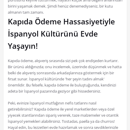
purosunu keyifle tüttürmek, hayatın küçük ama değerli anlarından
birini yaşamak demek. Şimdi henüz denemediyseniz, bir kutu
almanın tam zamanı.
Kapıda Ödeme Hassasiyetiyle
İspanyol Kültürünü Evde
Yaşayın!
Kapıda ödeme, alışveriş sırasında sizi pek çok endişeden kurtarır.
Bir ürünü aldığınızda; onu incelemek, üzerinde düşünmek ve hatta
belki de alışveriş sonrasında arkadaşlarınıza göstermek için bir
fırsat sunar. İspanyol kültüründe 'her şeyin tadını almak'
önemlidir. Bu felsefe, kapıda ödeme ile buluştuğunda, kendinizi
adeta bir İspanyol pazarında geziyor gibi hissedersiniz.
Peki, evinize İspanyol mutfağının nefis tatlarını nasıl
getirebilirsiniz? Kapıda ödeme ile yerel marketlerden veya özel
yiyecek stantlarından sipariş vererek, taze malzemeler ve otantik
İspanyol yemekleri alabilirsiniz. Tostadas, paella ya da churros!
Hayal edin, bu lezzetleri evde hazırlamak ve sonra sevdiklerinizle