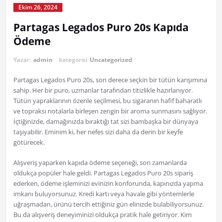
Ekim 26, 2024
Partagas Legados Puro 20s Kapıda
Ödeme
Yazar:
admin
kategorisi
Uncategorized
Partagas Legados Puro 20s, son derece seçkin bir tütün karışımına
sahip. Her bir puro, uzmanlar tarafından titizlikle hazırlanıyor.
Tütün yapraklarının özenle seçilmesi, bu sigaranın hafif baharatlı
ve topraksı notalarla birleşen zengin bir aroma sunmasını sağlıyor.
İçtiğinizde, damağınızda bıraktığı tat sizi bambaşka bir dünyaya
taşıyabilir. Eminim ki, her nefes sizi daha da derin bir keyfe
götürecek.
Alışveriş yaparken kapıda ödeme seçeneği, son zamanlarda
oldukça popüler hale geldi. Partagas Legados Puro 20s sipariş
ederken, ödeme işleminizi evinizin konforunda, kapınızda yapma
imkanı buluyorsunuz. Kredi kartı veya havale gibi yöntemlerle
uğraşmadan, ürünü tercih ettiğiniz gün elinizde bulabiliyorsunuz.
Bu da alışveriş deneyiminizi oldukça pratik hale getiriyor. Kim