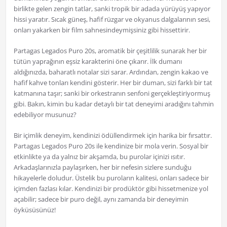
birlikte gelen zengin tatlar, sanki tropik bir adada yürüyüş yapıyor
hissi yaratır. Sıcak güneş, hafif rüzgar ve okyanus dalgalarının sesi,
onları yakarken bir film sahnesindeymişsiniz gibi hissettirir.
Partagas Legados Puro 20s, aromatik bir çeşitlilik sunarak her bir
tütün yaprağının eşsiz karakterini öne çıkarır. İlk dumanı
aldığınızda, baharatlı notalar sizi sarar. Ardından, zengin kakao ve
hafif kahve tonları kendini gösterir. Her bir duman, sizi farklı bir tat
katmanına taşır; sanki bir orkestranın senfoni gerçekleştiriyormuş
gibi. Bakın, kimin bu kadar detaylı bir tat deneyimi aradığını tahmin
edebiliyor musunuz?
Bir içimlik deneyim, kendinizi ödüllendirmek için harika bir fırsattır.
Partagas Legados Puro 20s ile kendinize bir mola verin. Sosyal bir
etkinlikte ya da yalnız bir akşamda, bu purolar içinizi ısıtır.
Arkadaşlarınızla paylaşırken, her bir nefesin sizlere sunduğu
hikayelerle doludur. Üstelik bu puroların kalitesi, onları sadece bir
içimden fazlası kılar. Kendinizi bir prodüktör gibi hissetmenize yol
açabilir; sadece bir puro değil, aynı zamanda bir deneyimin
öyküsüsünüz!