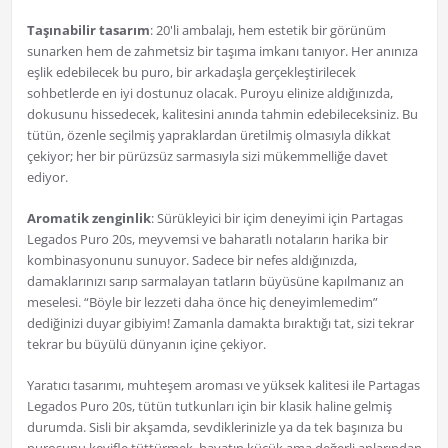
Taşınabilir tasarım
: 20'li ambalajı, hem estetik bir görünüm
sunarken hem de zahmetsiz bir taşıma imkanı tanıyor. Her anınıza
eşlik edebilecek bu puro, bir arkadaşla gerçekleştirilecek
sohbetlerde en iyi dostunuz olacak. Puroyu elinize aldığınızda,
dokusunu hissedecek, kalitesini anında tahmin edebileceksiniz. Bu
tütün, özenle seçilmiş yapraklardan üretilmiş olmasıyla dikkat
çekiyor; her bir pürüzsüz sarmasıyla sizi mükemmelliğe davet
ediyor.
Aromatik zenginlik
: Sürükleyici bir içim deneyimi için Partagas
Legados Puro 20s, meyvemsi ve baharatlı notaların harika bir
kombinasyonunu sunuyor. Sadece bir nefes aldığınızda,
damaklarınızı sarıp sarmalayan tatların büyüsüne kapılmanız an
meselesi. “Böyle bir lezzeti daha önce hiç deneyimlemedim”
dediğinizi duyar gibiyim! Zamanla damakta bıraktığı tat, sizi tekrar
tekrar bu büyülü dünyanın içine çekiyor.
Yaratıcı tasarımı, muhteşem aroması ve yüksek kalitesi ile Partagas
Legados Puro 20s, tütün tutkunları için bir klasik haline gelmiş
durumda. Sisli bir akşamda, sevdiklerinizle ya da tek başınıza bu