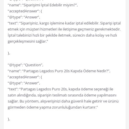
“name”: “Siparişimi İptal Edebilir miyim?”,
“acceptedAnswer”: {
“@type”: “Answer”,
“text”: “Siparişiniz, kargo işlemine kadar iptal edilebilir. Siparişi iptal
etmek için müşteri hizmetleri ile iletişime geçmeniz gerekmektedir.
İptal talebinizi hızlı bir şekilde iletmek, sürecin daha kolay ve hızlı
gerçekleşmesini sağlar.”
},
“@type”: “Question”,
“name”: “Partagas Legados Puro 20s Kapıda Ödeme Nedir?”,
“acceptedAnswer”: {
“@type”: “Answer”,
“text”: “Partagas Legados Puro 20s, kapıda ödeme seçeneği ile
satın alındığında, siparişin teslimatı sırasında ödeme yapılmasını
sağlar. Bu yöntem, alışverişinizi daha güvenli hale getirir ve ürünü
görmeden ödeme yapma zorunluluğundan kurtarır.”
},