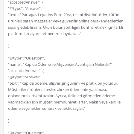
“acceptedAnswer”: {
“@type”: “Answer”,
“text”: “Partagas Legados Puro 20’yi, resmi distribütörler, tütün
ürünleri satan mağazalar veya güvenilir online perakendecilerden
sipariş edebilirsiniz. Ürün bulunabilirliğini kontrol etmek için farklı
platformları ziyaret etmenizde fayda var.”
},
“@type”: “Question”,
“name”: “Kapıda Ödeme ile Alışverişin Avantajları Nelerdir?”,
“acceptedAnswer”: {
“@type”: “Answer”,
“text”: “Kapıda ödeme, alışverişin güvenli ve pratik bir yoludur.
Müşteriler ürünlerini teslim alırken ödemenin yapılması,
dolandırıcılık riskini azaltır. Ayrıca, ürünleri görmeden ödeme
yapmadıkları için müşteri memnuniyeti artar. Nakit veya kart ile
ödeme seçenekleri sunarak esneklik sağlar.”
},
“@type”: “Question”,