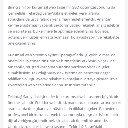
Birinci sınıf bir kurumsal web tasarımı, SEO optimizasyonunu da
içermelidir. Tekirdağ Saray'daki işletmeler, yerel arama
sonuçlarında üst sıralarda yer almayı hedeflemelidir. Anahtar
kelime araştırması yaparak sektörünüzdeki rekabeti analiz edebilir
ve web sitenizi bu kelimelerle optimize edebilirsiniz. Böylece,
potansiyel müşterilerin sizi bulmasını kolaylaştırabilir ve rekabette
öne çıkabilirsiniz.
Kurumsal web sitenizin ayrıntılı paragraflarla ilgi çekici olması da
önemlidir. İşletmenizin ürün ve hizmetlerini etkileyici bir şekilde
tanıtabilir, müşteri kazanma sürecine yardımcı olacak bilgiler
sunabilirsiniz. Tekirdağ Saray'daki işletmeler, benzersiz değer
tekliflerini vurgulayarak rekabet avantajlarını ortaya çıkarabilir ve
ziyaretçileri web sitelerinde daha uzun süre tutabilir.
Tekirdağ Saray'daki şirketler için kurumsal web tasarımı büyük bir
öneme sahiptir. Etkili bir web sitesi, markanızın itibarını artırır, yerel
aramalarda öne çıkarır ve müşterilerin dikkatini çeker. Bu nedenle,
profesyonel bir kurumsal web tasarımcısıyla çalışmak, işletmenizin
dijital varlığını güçlendirmek için atılacak önemli bir adımdır.
Unutmayın, kaliteli bir web tasarımı, Tekirdağ Saray'daki