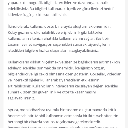
yaparak, demografik bilgileri, tercihleri ve davranışları analiz
edebilirsiniz. Bu bilgileri kullanarak, içerik ve görsellerinizi hedef
kitlenize özgü şekilde sunabilirsiniz.
İkinci olarak, kullanıcı dostu bir arayüz oluşturmak önemlidir.
Kolay gezinme, okunabilirlik ve erişilebilirlik gibi faktörler,
kullanıcıların sitenizi rahatlıkla kullanmalarını sağlar. Basit bir
tasarım ve net navigasyon seçenekleri sunarak, ziyaretçilerin
istedikleri bilgilere hızlıca ulaşmalarını sağlayabilirsiniz.
Kullanıcıların dikkatini çekmek ve sitenize bağlılıklarını artırmak için
etkileyici içerikler sunmak da önemlidir. İçeriğinizin özgün,
bilgilendirici ve ilgi çekici olmasına özen gösterin. Görseller, videolar
ve interaktif öğeler kullanarak ziyaretçilerin etkileşimini
artırabilirsiniz. Kullanıcıların ihtiyaçlarını karşılayan değerli içerikler
sunarak, sitenizin güvenilirlik ve otorite kazanmasını
sağlayabilirsiniz.
Ayrıca, mobil cihazlara uyumlu bir tasarım oluşturmanız da kritik
öneme sahiptir. Mobil kullanımın artmasıyla birlikte, web sitenizin
herhangi bir cihazda sorunsuz çalışması gerekmektedir.
Responsive tasarım ilkelerine uygun olarak, site performansını ve