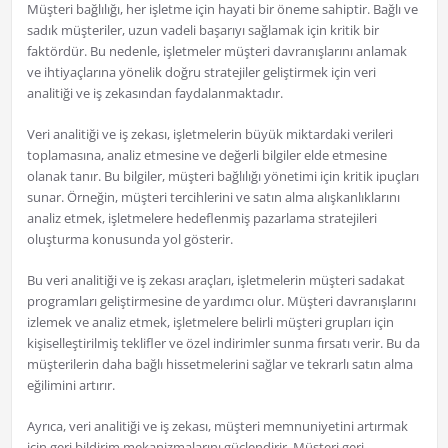
Müşteri bağlılığı, her işletme için hayati bir öneme sahiptir. Bağlı ve
sadık müşteriler, uzun vadeli başarıyı sağlamak için kritik bir
faktördür. Bu nedenle, işletmeler müşteri davranışlarını anlamak
ve ihtiyaçlarına yönelik doğru stratejiler geliştirmek için veri
analitiği ve iş zekasından faydalanmaktadır.
Veri analitiği ve iş zekası, işletmelerin büyük miktardaki verileri
toplamasına, analiz etmesine ve değerli bilgiler elde etmesine
olanak tanır. Bu bilgiler, müşteri bağlılığı yönetimi için kritik ipuçları
sunar. Örneğin, müşteri tercihlerini ve satın alma alışkanlıklarını
analiz etmek, işletmelere hedeflenmiş pazarlama stratejileri
oluşturma konusunda yol gösterir.
Bu veri analitiği ve iş zekası araçları, işletmelerin müşteri sadakat
programları geliştirmesine de yardımcı olur. Müşteri davranışlarını
izlemek ve analiz etmek, işletmelere belirli müşteri grupları için
kişiselleştirilmiş teklifler ve özel indirimler sunma fırsatı verir. Bu da
müşterilerin daha bağlı hissetmelerini sağlar ve tekrarlı satın alma
eğilimini artırır.
Ayrıca, veri analitiği ve iş zekası, müşteri memnuniyetini artırmak
için geri bildirim mekanizmalarını güçlendirir. Müşteri geri