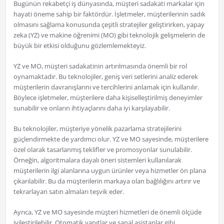
Bugünün rekabetçi iş dünyasında, müşteri sadakati markalar için
hayati öneme sahip bir faktördür. İşletmeler, müşterilerinin sadık
olmasını sağlama konusunda çeşitli stratejiler geliştirirken, yapay
zeka (YZ) ve makine öğrenimi (MO) gibi teknolojik gelişmelerin de
büyük bir etkisi olduğunu gözlemlemekteyiz.
YZ ve MO, müşteri sadakatinin artırılmasında önemli bir rol
oynamaktadır. Bu teknolojiler, geniş veri setlerini analiz ederek
müşterilerin davranışlarını ve tercihlerini anlamak için kullanılır.
Böylece işletmeler, müşterilere daha kişiselleştirilmiş deneyimler
sunabilir ve onların ihtiyaçlarını daha iyi karşılayabilir.
Bu teknolojiler, müşteriye yönelik pazarlama stratejilerini
güçlendirmekte de yardımcı olur. YZ ve MO sayesinde, müşterilere
özel olarak tasarlanmış teklifler ve promosyonlar sunulabilir.
Örneğin, algoritmalara dayalı öneri sistemleri kullanılarak
müşterilerin ilgi alanlarına uygun ürünler veya hizmetler ön plana
çıkarılabilir. Bu da müşterilerin markaya olan bağlılığını artırır ve
tekrarlayan satın almaları teşvik eder.
Ayrıca, YZ ve MO sayesinde müşteri hizmetleri de önemli ölçüde
iyileştirilebilir. Otomatik yanıtlar ve sanal asistanlar gibi