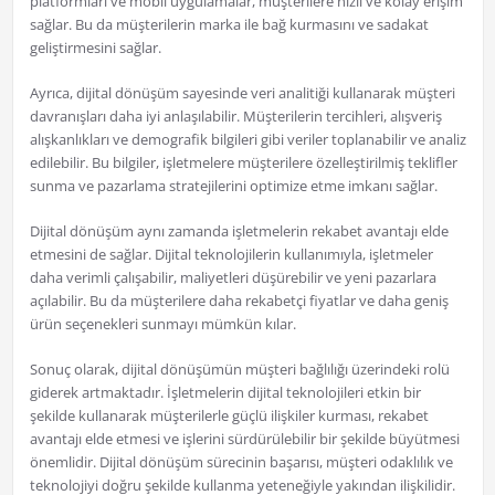
platformları ve mobil uygulamalar, müşterilere hızlı ve kolay erişim
sağlar. Bu da müşterilerin marka ile bağ kurmasını ve sadakat
geliştirmesini sağlar.
Ayrıca, dijital dönüşüm sayesinde veri analitiği kullanarak müşteri
davranışları daha iyi anlaşılabilir. Müşterilerin tercihleri, alışveriş
alışkanlıkları ve demografik bilgileri gibi veriler toplanabilir ve analiz
edilebilir. Bu bilgiler, işletmelere müşterilere özelleştirilmiş teklifler
sunma ve pazarlama stratejilerini optimize etme imkanı sağlar.
Dijital dönüşüm aynı zamanda işletmelerin rekabet avantajı elde
etmesini de sağlar. Dijital teknolojilerin kullanımıyla, işletmeler
daha verimli çalışabilir, maliyetleri düşürebilir ve yeni pazarlara
açılabilir. Bu da müşterilere daha rekabetçi fiyatlar ve daha geniş
ürün seçenekleri sunmayı mümkün kılar.
Sonuç olarak, dijital dönüşümün müşteri bağlılığı üzerindeki rolü
giderek artmaktadır. İşletmelerin dijital teknolojileri etkin bir
şekilde kullanarak müşterilerle güçlü ilişkiler kurması, rekabet
avantajı elde etmesi ve işlerini sürdürülebilir bir şekilde büyütmesi
önemlidir. Dijital dönüşüm sürecinin başarısı, müşteri odaklılık ve
teknolojiyi doğru şekilde kullanma yeteneğiyle yakından ilişkilidir.