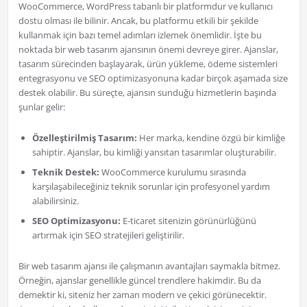
WooCommerce, WordPress tabanlı bir platformdur ve kullanıcı
dostu olması ile bilinir. Ancak, bu platformu etkili bir şekilde
kullanmak için bazı temel adımları izlemek önemlidir. İşte bu
noktada bir web tasarım ajansının önemi devreye girer. Ajanslar,
tasarım sürecinden başlayarak, ürün yükleme, ödeme sistemleri
entegrasyonu ve SEO optimizasyonuna kadar birçok aşamada size
destek olabilir. Bu süreçte, ajansın sunduğu hizmetlerin başında
şunlar gelir:
Özelleştirilmiş Tasarım:
Her marka, kendine özgü bir kimliğe
sahiptir. Ajanslar, bu kimliği yansıtan tasarımlar oluşturabilir.
Teknik Destek:
WooCommerce kurulumu sırasında
karşılaşabileceğiniz teknik sorunlar için profesyonel yardım
alabilirsiniz.
SEO Optimizasyonu:
E-ticaret sitenizin görünürlüğünü
artırmak için SEO stratejileri geliştirilir.
Bir web tasarım ajansı ile çalışmanın avantajları saymakla bitmez.
Örneğin, ajanslar genellikle güncel trendlere hakimdir. Bu da
demektir ki, siteniz her zaman modern ve çekici görünecektir.